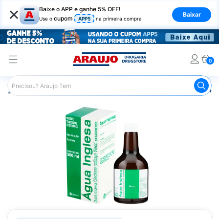
×
Baixe o APP e ganhe 5% OFF!
Baixar
cupom
Use o
APP5
na primeira compra
0
Araujo
Medicamentos
Mais Medicamentos
Água Ingl