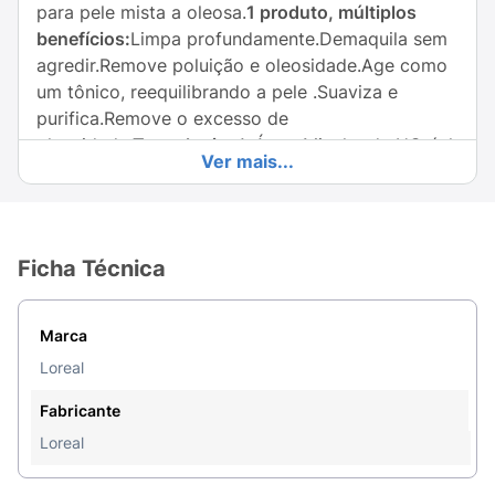
para pele mista a oleosa.
1 produto, múltiplos
benefícios:
Limpa profundamente.Demaquila sem
agredir.Remove poluição e oleosidade.Age como
um tônico, reequilibrando a pele .Suaviza e
purifica.Remove o excesso de
oleosidade.
Tecnologia:
A Água Micelar de L'Oréal
Ver mais...
Paris é composta por partículas chamadas de
micelas que agem como ímãs captando e
eliminando as impurezas e a maquiagem da face.
Fabricado no Brasil para a pele das brasileiras!
Ficha Técnica
Oftalmologicamente e dermatologicamente
testado.
Ingredientes:
"AQUA / WATER, HEXYLENE
GLYCOL, GLYCERIN, DISODIUM EDTA, ALCOHOL,
Marca
DISODIUM COCOAMPHODIACETATE,
Loreal
POLOXAMER 184, MYRTRIMONIUM BROMIDE,
BHT. FIL: B249017/0" Fatores Nutricionais: "AQUA
Fabricante
/ WATER, HEXYLENE GLYCOL, GLYCERIN,
Loreal
DISODIUM EDTA, ALCOHOL, DISODIUM
COCOAMPHODIACETATE, POLOXAMER 184,