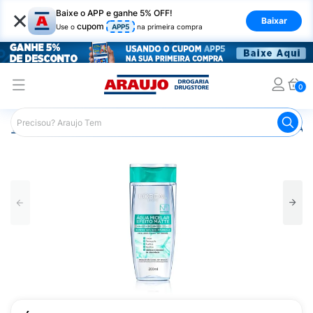
×
Baixe o APP e ganhe 5% OFF!
Baixar
cupom
Use o
APP5
na primeira compra
0
Araujo
Beleza e Cuidados
Cuidados com o Rosto
Águ