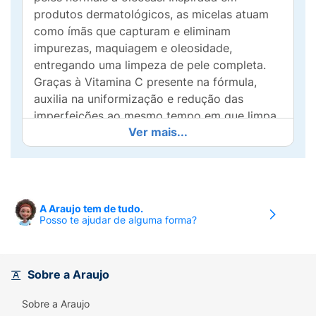
produtos dermatológicos, as micelas atuam
como ímãs que capturam e eliminam
impurezas, maquiagem e oleosidade,
entregando uma limpeza de pele completa.
Graças à Vitamina C presente na fórmula,
auxilia na uniformização e redução das
imperfeições ao mesmo tempo em que limpa,
Ver mais...
pele uniforme e matte!
Benefícios
:
- Sensação de pele limpa
A Araujo tem de tudo.
- Efeito matte imediato
Posso te ajudar de alguma forma?
- Pele hidratada
- Pele suave e uniforme
Sobre a Araujo
Nossa tecnologia:
Sobre a Araujo