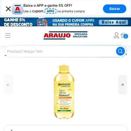
×
Baixe o APP e ganhe 5% OFF!
Baixar
cupom
Use o
APP5
na primeira compra
0
Araujo
Beleza e Cuidados
Cuidados com o Rosto
Águ