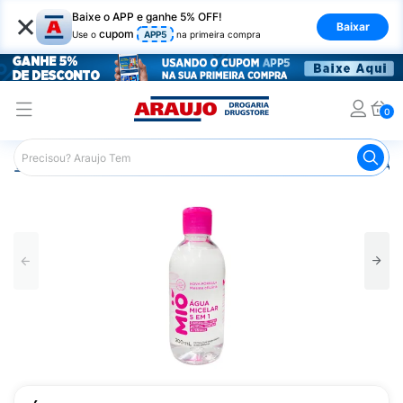
×
Baixe o APP e ganhe 5% OFF!
Baixar
cupom
Use o
APP5
na primeira compra
0
Araujo
Beleza e Cuidados
Cuidados com o Rosto
Águ