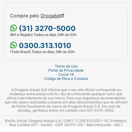
Compre pelo
Drogatel
(31) 3270-5000
(BH e Região) Todos os dias, 06h às 00h
0300.313.1010
(Todo Brasil) Todos os dias, 06h às 00h
Termo de Uso
Portal da Privacidade
Covid-19
Código de Ética e Conduta
A Drogaria Araujo S/A informa que o seu site oficial corresponde ao
endereço www.araujo.com.br, não reconhecendo qualquer outro que
utilize indevidamente da sua marca. Para sua segurança recomendamos
que não sejam realizadas compras em sites desconhecidos que se utilizem
de forma fraudulenta da marca da Drogaria Araujo S.A. Em caso de
dúvidas, gentileza entrar em contato com (31) 3270-5000.
Razão Social: Drogaria Araujo S.A | CNPJ: 17.256.512.0001-16 | Endereço:
Rua Curitiba 327 - Centro - CEP: 30170-120 - Belo Horizonte - MG |
Telefones: 0300.313.1010 e (31) 3270-5000 Horário de funcionamento -