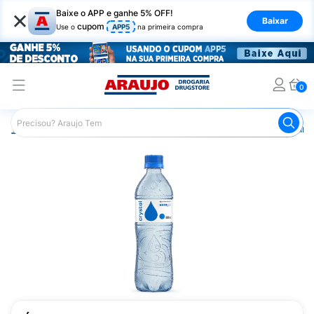
×
Baixe o APP e ganhe 5% OFF!
Baixar
cupom
Use o
APP5
na primeira compra
0
Araujo
Mercado
Bebidas
Água Mineral
Água Miner