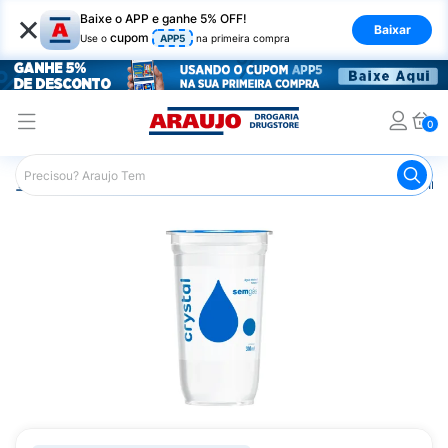
×
Baixe o APP e ganhe 5% OFF!
Baixar
cupom
Use o
APP5
na primeira compra
0
Araujo
Mercado
Bebidas
Água Mineral
Água Mine