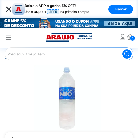
×
Baixe o APP e ganhe 5% OFF!
Baixar
cupom
Use o
APP5
na primeira compra
0
Araujo
Mercado
Bebidas
Água Mineral
Água Miner