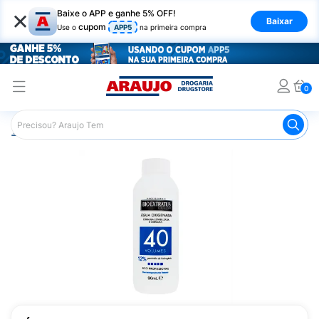
×
Baixe o APP e ganhe 5% OFF!
Baixar
cupom
Use o
APP5
na primeira compra
0
Araujo
Cabelo
Tintura e Coloração
Descolorantes