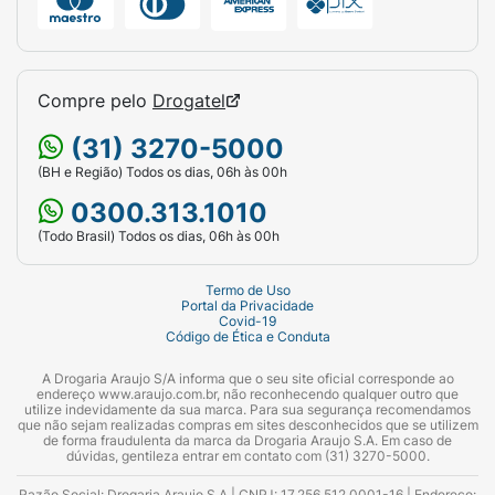
Compre pelo
Drogatel
(31) 3270-5000
(BH e Região) Todos os dias, 06h às 00h
0300.313.1010
(Todo Brasil) Todos os dias, 06h às 00h
Termo de Uso
Portal da Privacidade
Covid-19
Código de Ética e Conduta
A Drogaria Araujo S/A informa que o seu site oficial corresponde ao
endereço www.araujo.com.br, não reconhecendo qualquer outro que
utilize indevidamente da sua marca. Para sua segurança recomendamos
que não sejam realizadas compras em sites desconhecidos que se utilizem
de forma fraudulenta da marca da Drogaria Araujo S.A. Em caso de
dúvidas, gentileza entrar em contato com (31) 3270-5000.
Razão Social: Drogaria Araujo S.A | CNPJ: 17.256.512.0001-16 | Endereço: