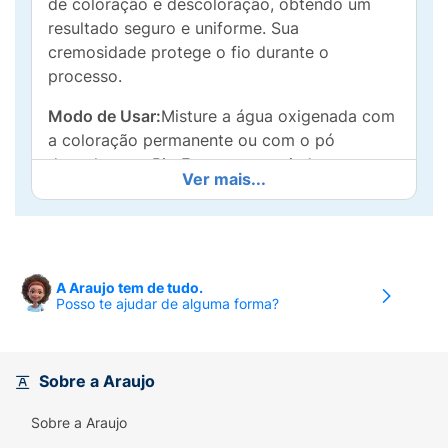
de coloração e descoloração, obtendo um
resultado seguro e uniforme. Sua
cremosidade protege o fio durante o
processo.
Modo de Usar:
Misture a água oxigenada com
a coloração permanente ou com o pó
descolorante Bio Extratus, seguindo
Ver mais...
atentamente as instruções contidas nos
rótulos desses produtos.
Prova de Toque/Sensibilidade:
Prepare um
pouco do produto e aplique uma pequena
A Araujo tem de tudo.
quantidade no antebraço ou atrás da orelha.
Posso te ajudar de alguma forma?
Deixe agir por 30 minutos e depois enxágue.
Se dentro de 48 horas após a realização do
teste surgir irritação no local ou em suas
Sobre a Araujo
proximidades, tais como rubor, inchaço,
ardência ou queimadura, fica provada a
Sobre a Araujo
hipersensibilidade ao produto, não devendo