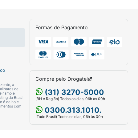
Formas de Pagamento
sco
Compre pelo
Drogatel
zonte, a
milhares de
(31) 3270-5000
eirismo e
ting do Brasil
(BH e Região) Todos os dias, 06h às 00h
o é de hoje
camentos com
0300.313.1010.
(Todo Brasil) Todos os dias, 06h às 00h