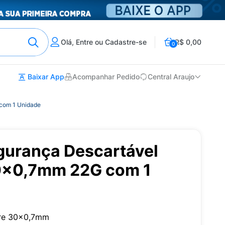
Olá, Entre ou Cadastre-se
R$ 0,00
0
Baixar App
Acompanhar Pedido
Central Araujo
com 1 Unidade
gurança Descartável
x0,7mm 22G com 1
are 30x0,7mm