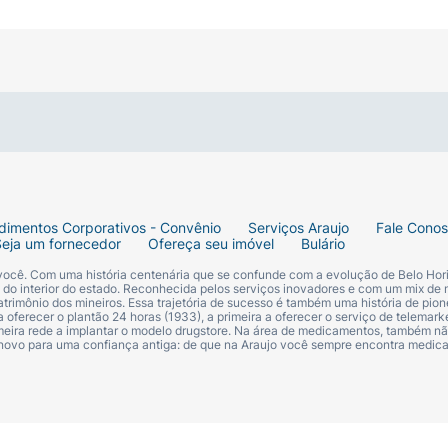
dimentos Corporativos - Convênio
Serviços Araujo
Fale Cono
Seja um fornecedor
Ofereça seu imóvel
Bulário
 você. Com uma história centenária que se confunde com a evolução de Belo Hori
s do interior do estado. Reconhecida pelos serviços inovadores e com um mix de 
trimônio dos mineiros. Essa trajetória de sucesso é também uma história de pion
 oferecer o plantão 24 horas (1933), a primeira a oferecer o serviço de telemarke
primeira rede a implantar o modelo drugstore. Na área de medicamentos, também nã
 novo para uma confiança antiga: de que na Araujo você sempre encontra medi