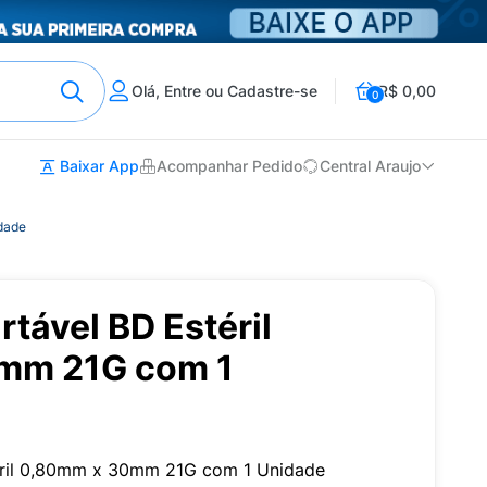
Olá, Entre ou Cadastre-se
R$ 0,00
0
Baixar App
Acompanhar Pedido
Central Araujo
dade
tável BD Estéril
mm 21G com 1
éril 0,80mm x 30mm 21G com 1 Unidade