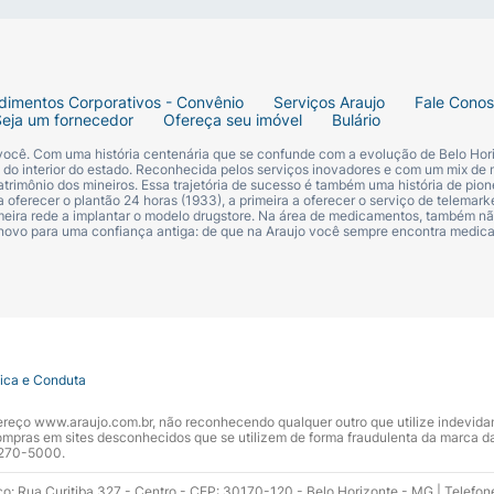
dimentos Corporativos - Convênio
Serviços Araujo
Fale Cono
Seja um fornecedor
Ofereça seu imóvel
Bulário
 você. Com uma história centenária que se confunde com a evolução de Belo Hori
s do interior do estado. Reconhecida pelos serviços inovadores e com um mix de 
trimônio dos mineiros. Essa trajetória de sucesso é também uma história de pion
 oferecer o plantão 24 horas (1933), a primeira a oferecer o serviço de telemarke
primeira rede a implantar o modelo drugstore. Na área de medicamentos, também nã
 novo para uma confiança antiga: de que na Araujo você sempre encontra medi
tica e Conduta
ndereço www.araujo.com.br, não reconhecendo qualquer outro que utilize indevid
pras em sites desconhecidos que se utilizem de forma fraudulenta da marca d
 3270-5000.
ço: Rua Curitiba 327 - Centro - CEP: 30170-120 - Belo Horizonte - MG | Telefon