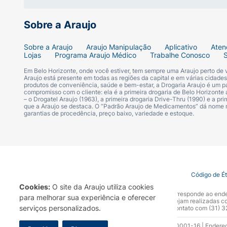
Sobre a Araujo
Sobre a Araujo
Araujo Manipulação
Aplicativo
Aten
Lojas
Programa Araujo Médico
Trabalhe Conosco
Em Belo Horizonte, onde você estiver, tem sempre uma Araujo perto de
Araujo está presente em todas as regiões da capital e em várias cidade
produtos de conveniência, saúde e bem-estar, a Drogaria Araujo é um pa
compromisso com o cliente: ela é a primeira drogaria de Belo Horizonte a
– o Drogatel Araujo (1963), a primeira drogaria Drive-Thru (1990) e a 
que a Araujo se destaca. O “Padrão Araujo de Medicamentos” dá nome
garantias de procedência, preço baixo, variedade e estoque.
Termo de Uso
Portal da Privacidade
Covid-19
Código de É
Cookies:
O site da Araujo utiliza cookies
A Drogaria Araujo S/A informa que o seu site oficial corresponde ao e
para melhorar sua experiência e oferecer
marca. Para sua segurança recomendamos que não sejam realizadas com
serviços personalizados.
Araujo S.A. Em caso de dúvidas, gentileza entrar em contato com (31)
Razão Social: Drogaria Araujo S.A | CNPJ: 17.256.512.0001-16 | Endere