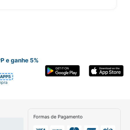
PP e ganhe 5%
APP5
mpra
Formas de Pagamento