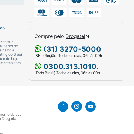
sco
Compre pelo
Drogatel
zonte, a
milhares de
(31) 3270-5000
eirismo e
ting do Brasil
(BH e Região) Todos os dias, 06h às 00h
o é de hoje
camentos com
0300.313.1010.
(Todo Brasil) Todos os dias, 06h às 00h
amente da sua
a Drogaria
es: