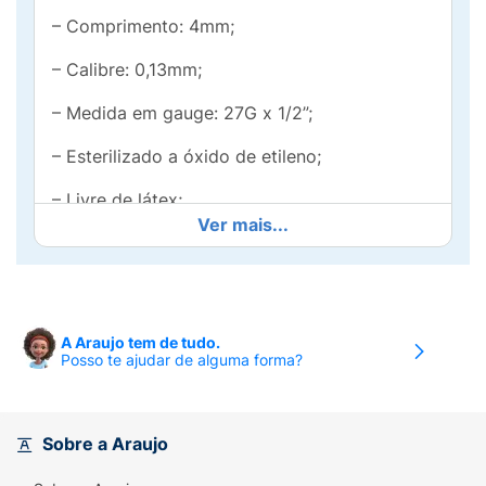
– Comprimento: 4mm;
– Calibre: 0,13mm;
– Medida em gauge: 27G x 1/2”;
– Esterilizado a óxido de etileno;
– Livre de látex;
Ver mais...
– Apirogênico;
– Atóxico.
Informações:
A Araujo tem de tudo.
Posso te ajudar de alguma forma?
– Cânula siliconizada que desliza facilmente,
diminuindo a dor do paciente;
– Bisel trifacetado que torna a aplicação mais
Sobre a Araujo
fácil e reduz a dor do paciente;