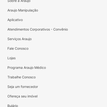
Sobre a Araujo
– Canhão colorido para facilitar a
Araujo Manipulação
identificação visual do calibre da agulha;
Aplicativo
– Protetor plástico que garante a total
proteção da agulha para um melhor
Atendimentos Corporativos - Convênio
acoplamento à seringa.
Serviços Araujo
Precauções:
Fale Conosco
– Descartar após o uso;
Lojas
– Proibido reprocessar;
Programa Araujo Médico
– Armazenar em local seco e limpo.
Trabalhe Conosco
Seja um fornecedor
Ofereça seu imóvel
Bulário