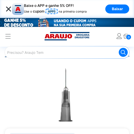
×
Baixe o APP e ganhe 5% OFF!
Baixar
cupom
Use o
APP5
na primeira compra
0
Araujo
Saúde e Bem Estar
Seringas e Injetores
Agulh