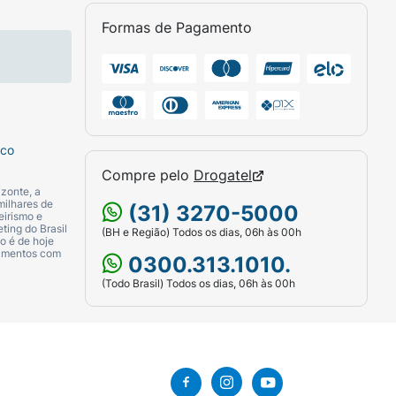
Formas de Pagamento
sco
Compre pelo
Drogatel
zonte, a
milhares de
(31) 3270-5000
eirismo e
ting do Brasil
(BH e Região) Todos os dias, 06h às 00h
o é de hoje
camentos com
0300.313.1010.
(Todo Brasil) Todos os dias, 06h às 00h