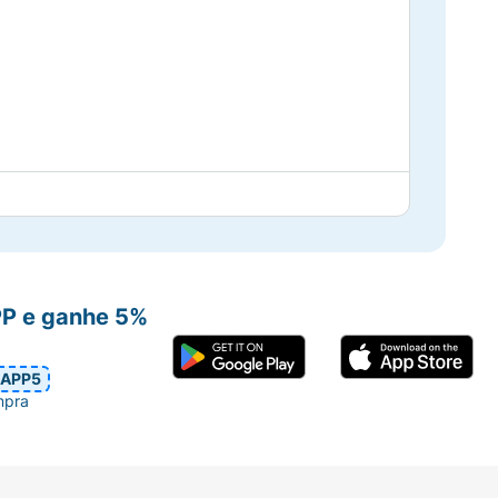
PP e ganhe 5%
APP5
mpra