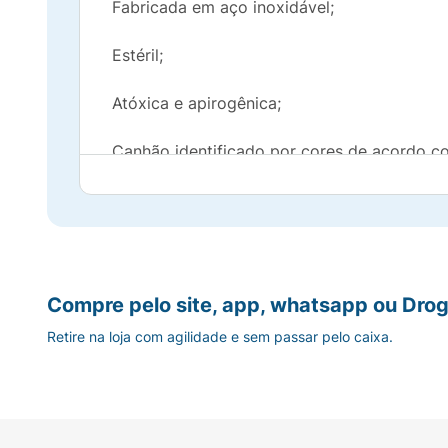
Fabricada em aço inoxidável;
Estéril;
Atóxica e apirogênica;
Canhão identificado por cores de acordo c
Permite conexão com seringas de bico Luer 
Bisel trifacetado;
Aprovada pelo INMETRO;
Compre pelo site, app, whatsapp ou Drog
Retire na loja com agilidade e sem passar pelo caixa.
Descartável e de uso único.
Especificações do produto
Tamanho e Cor: