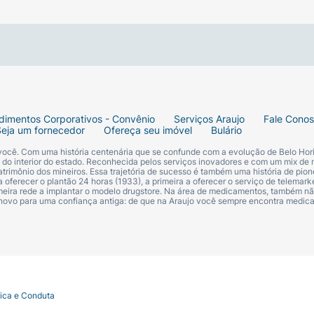
dimentos Corporativos - Convênio
Serviços Araujo
Fale Cono
Seja um fornecedor
Ofereça seu imóvel
Bulário
 você. Com uma história centenária que se confunde com a evolução de Belo Hori
s do interior do estado. Reconhecida pelos serviços inovadores e com um mix de 
trimônio dos mineiros. Essa trajetória de sucesso é também uma história de pion
 oferecer o plantão 24 horas (1933), a primeira a oferecer o serviço de telemarke
primeira rede a implantar o modelo drugstore. Na área de medicamentos, também nã
 novo para uma confiança antiga: de que na Araujo você sempre encontra medi
tica e Conduta