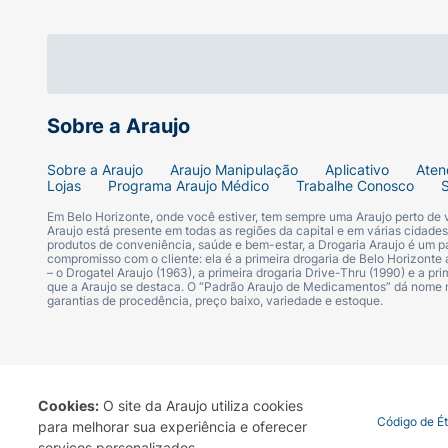
30x0,80 mm - Verde
Sobre a Araujo
Sobre a Araujo
Araujo Manipulação
Aplicativo
Aten
Lojas
Programa Araujo Médico
Trabalhe Conosco
Em Belo Horizonte, onde você estiver, tem sempre uma Araujo perto de
Araujo está presente em todas as regiões da capital e em várias cidade
produtos de conveniência, saúde e bem-estar, a Drogaria Araujo é um pa
compromisso com o cliente: ela é a primeira drogaria de Belo Horizonte a
– o Drogatel Araujo (1963), a primeira drogaria Drive-Thru (1990) e a 
que a Araujo se destaca. O “Padrão Araujo de Medicamentos” dá nome
garantias de procedência, preço baixo, variedade e estoque.
Cookies:
O site da Araujo utiliza cookies
Termo de Uso
Portal da Privacidade
Covid-19
Código de É
para melhorar sua experiência e oferecer
serviços personalizados.