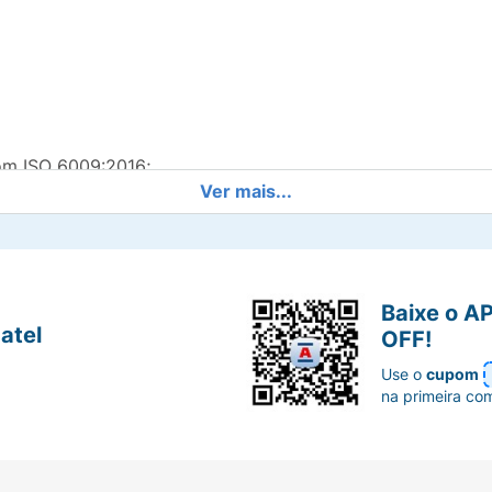
om ISO 6009:2016;
Ver mais...
Slip e Luer Lock;
Baixe o A
atel
OFF!
Use o
cupom
na primeira co