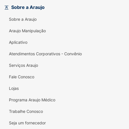
Além disso, possuem um sistema de rosca
Sobre a Araujo
universal, sendo
compatíveis com as
principais marcas de canetas aplicadoras
de
Sobre a Araujo
insulina e GLP-1 disponíveis no mercado. A
caixa contém 100 unidades descartáveis,
Araujo Manipulação
garantindo praticidade e segurança para o
Aplicativo
seu dia a dia.
Atendimentos Corporativos - Convênio
Principais Benefícios:
Conforto Superior:
O calibre ultrafino (31G)
Serviços Araujo
associado à lubrificação da agulha
Fale Conosco
proporciona uma penetração muito mais
suave na pele.
Lojas
Tamanho Ideal:
Os 5mm de comprimento
Programa Araujo Médico
são indicados para garantir a aplicação
correta no tecido subcutâneo, adequando-
Trabalhe Conosco
se a diversos perfis de pacientes.
Seja um fornecedor