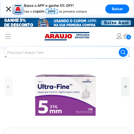
×
Baixe o APP e ganhe 5% OFF!
Baixar
cupom
Use o
APP5
na primeira compra
0
Araujo
Saúde e Bem Estar
Acessórios para Diabetes