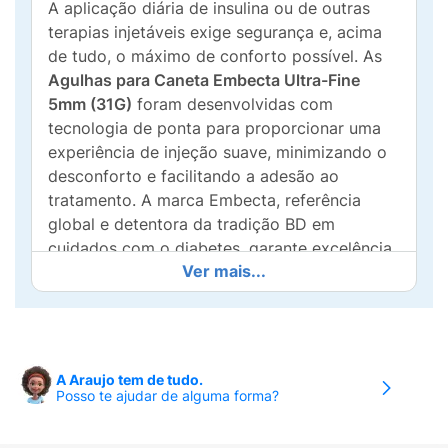
A aplicação diária de insulina ou de outras
terapias injetáveis exige segurança e, acima
de tudo, o máximo de conforto possível. As
Agulhas para Caneta Embecta Ultra-Fine
5mm (31G)
foram desenvolvidas com
tecnologia de ponta para proporcionar uma
experiência de injeção suave, minimizando o
desconforto e facilitando a adesão ao
tratamento. A marca Embecta, referência
global e detentora da tradição BD em
cuidados com o diabetes, garante excelência
Ver mais...
e confiabilidade em cada aplicação.
Com um comprimento de
5mm
e um calibre
ultrafino de
31G
, este modelo é ideal para
alcançar o tecido subcutâneo de forma
A Araujo tem de tudo.
precisa, reduzindo o risco de injeções
Posso te ajudar de alguma forma?
intramusculares. As agulhas são estéreis,
atóxicas e rigorosamente inspecionadas.