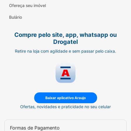
Compatibilidade Universal:
Desenvolvida
Ofereça seu imóvel
para encaixar perfeitamente nas principais
canetas de aplicação de insulina e outros
Bulário
medicamentos (como Ozempic, Saxenda,
Victoza, etc).
Compre pelo site, app, whatsapp ou
Segurança Garantida:
Produto estéril,
Drogatel
apirogênico e atóxico.
Retire na loja com agilidade e sem passar pelo caixa.
Economia e Praticidade:
Caixa contendo
100 agulhas embaladas individualmente.
Sugestão de Uso:
Lave bem as mãos antes de manusear a
sua caneta e a agulha.
Baixar aplicativo Araujo
Ofertas, novidades e praticidade no seu celular
Remova o selo de papel da base da
agulha.
Encaixe a agulha rosqueando-a na ponta
Formas de Pagamento