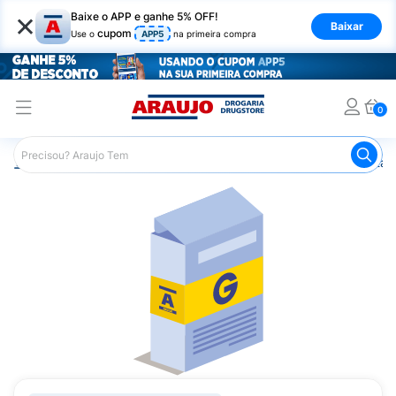
×
Baixe o APP e ganhe 5% OFF!
Baixar
cupom
Use o
APP5
na primeira compra
0
Araujo
Medicamentos
Remédio para Vermes e Parasitas