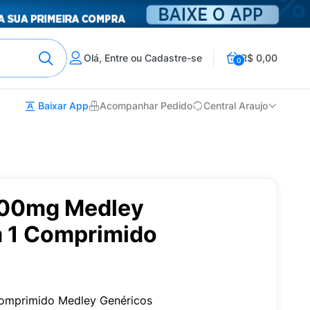
Olá, Entre ou Cadastre-se
R$ 0,00
0
Baixar App
Acompanhar Pedido
Central Araujo
400mg Medley
 1 Comprimido
omprimido Medley Genéricos