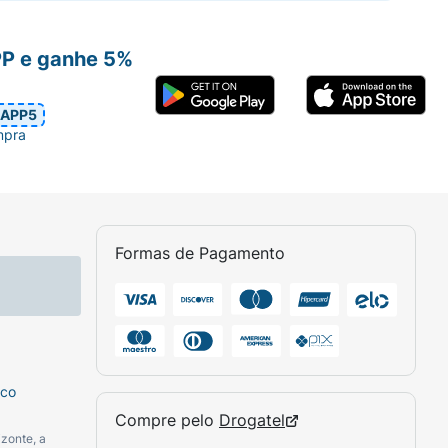
PP e ganhe 5%
APP5
mpra
Formas de Pagamento
sco
Compre pelo
Drogatel
zonte, a