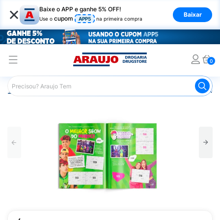
×
Baixe o APP e ganhe 5% OFF!
Baixar
cupom
Use o
APP5
na primeira compra
0
Araujo
Mercado
Livraria
Papelaria
Álbum Dos Ros