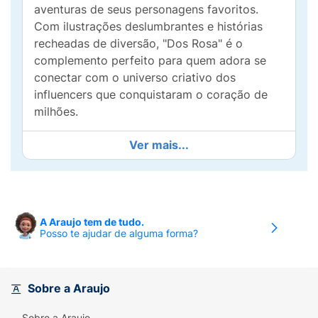
aventuras de seus personagens favoritos.
Com ilustrações deslumbrantes e histórias
recheadas de diversão, "Dos Rosa" é o
complemento perfeito para quem adora se
conectar com o universo criativo dos
influencers que conquistaram o coração de
milhões.
Cada página é uma nova jornada, repleta de
Ver mais...
momentos emocionantes e mensagens
positivas que inspiram a amizade, a
criatividade e a autoexpressão. Ideal para
colecionadores e novos fãs, este livro é uma
A Araujo tem de tudo.
peça chave que enriquecerá qualquer estante.
Posso te ajudar de alguma forma?
Não perca a chance de se envolver ainda
mais com o mundo de "Dos Rosa"! Adquira já
o seu e faça parte dessa aventura
Sobre a Araujo
contagiante que promete encantar leitores de
Sobre a Araujo