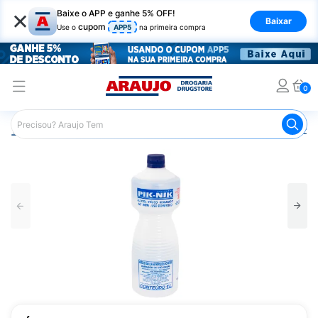
×
Baixe o APP e ganhe 5% OFF!
Baixar
cupom
Use o
APP5
na primeira compra
0
Araujo
Mercado
Casa e Utilidades
Não comercializa