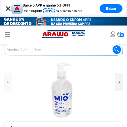
×
Baixe o APP e ganhe 5% OFF!
Baixar
cupom
Use o
APP5
na primeira compra
0
Araujo
Saúde e Bem Estar
Primeiros Socorros
Álcool