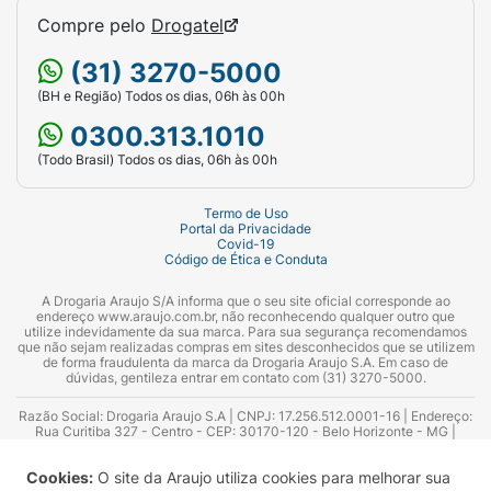
Compre pelo
Drogatel
(31) 3270-5000
(BH e Região) Todos os dias, 06h às 00h
0300.313.1010
(Todo Brasil) Todos os dias, 06h às 00h
Termo de Uso
Portal da Privacidade
Covid-19
Código de Ética e Conduta
A Drogaria Araujo S/A informa que o seu site oficial corresponde ao
endereço www.araujo.com.br, não reconhecendo qualquer outro que
utilize indevidamente da sua marca. Para sua segurança recomendamos
que não sejam realizadas compras em sites desconhecidos que se utilizem
de forma fraudulenta da marca da Drogaria Araujo S.A. Em caso de
dúvidas, gentileza entrar em contato com (31) 3270-5000.
Razão Social: Drogaria Araujo S.A | CNPJ: 17.256.512.0001-16 | Endereço:
Rua Curitiba 327 - Centro - CEP: 30170-120 - Belo Horizonte - MG |
Telefones: 0300.313.1010 e (31) 3270-5000 Horário de funcionamento -
06:00h às 00:00h | Consultores técnicos responsáveis: Hairton Ayres
Cookies:
O site da Araujo utiliza cookies para melhorar sua
Azevedo Guimarães – CRF 10.965 | Yasmin Silva Alvarenga – CRF 52.584 -