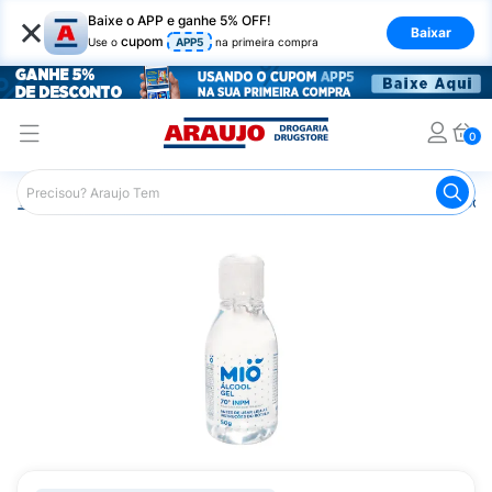
×
Baixe o APP e ganhe 5% OFF!
Baixar
cupom
Use o
APP5
na primeira compra
0
Araujo
Saúde e Bem Estar
Primeiros Socorros
Álcool