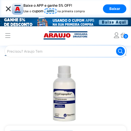
×
Baixe o APP e ganhe 5% OFF!
Baixar
cupom
Use o
APP5
na primeira compra
0
Araujo
Mercado
Casa e Utilidades
Não comercializa