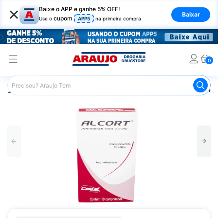
×
Baixe o APP e ganhe 5% OFF!
Baixar
cupom
Use o
APP5
na primeira compra
0
Araujo
Pet Shop
Cachorros
Anti-Inflamatório Canino