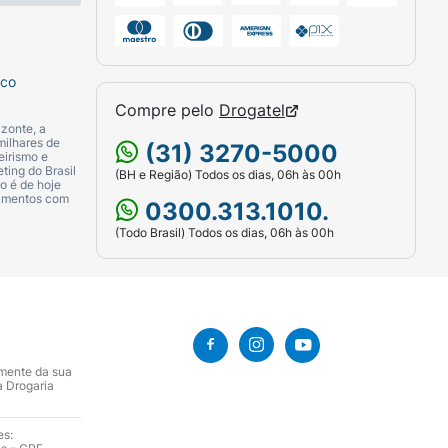
sco
Compre pelo
Drogatel
zonte, a
milhares de
(31) 3270-5000
eirismo e
ting do Brasil
(BH e Região) Todos os dias, 06h às 00h
o é de hoje
camentos com
0300.313.1010.
(Todo Brasil) Todos os dias, 06h às 00h
amente da sua
a Drogaria
es: