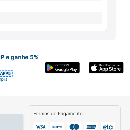
PP e ganhe 5%
APP5
mpra
Formas de Pagamento