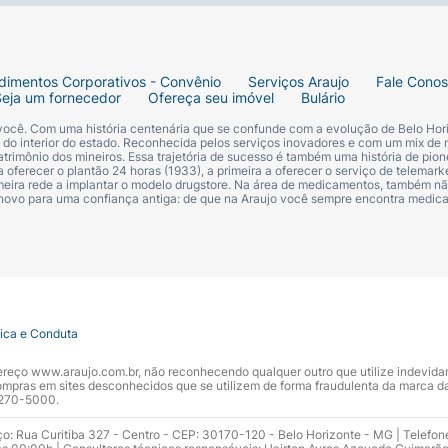
dimentos Corporativos - Convênio
Serviços Araujo
Fale Cono
Seja um fornecedor
Ofereça seu imóvel
Bulário
 você. Com uma história centenária que se confunde com a evolução de Belo Hori
s do interior do estado. Reconhecida pelos serviços inovadores e com um mix de 
trimônio dos mineiros. Essa trajetória de sucesso é também uma história de pion
 oferecer o plantão 24 horas (1933), a primeira a oferecer o serviço de telemarke
primeira rede a implantar o modelo drugstore. Na área de medicamentos, também nã
 novo para uma confiança antiga: de que na Araujo você sempre encontra medi
tica e Conduta
ndereço www.araujo.com.br, não reconhecendo qualquer outro que utilize indevid
pras em sites desconhecidos que se utilizem de forma fraudulenta da marca d
 3270-5000.
ço: Rua Curitiba 327 - Centro - CEP: 30170-120 - Belo Horizonte - MG | Telefon