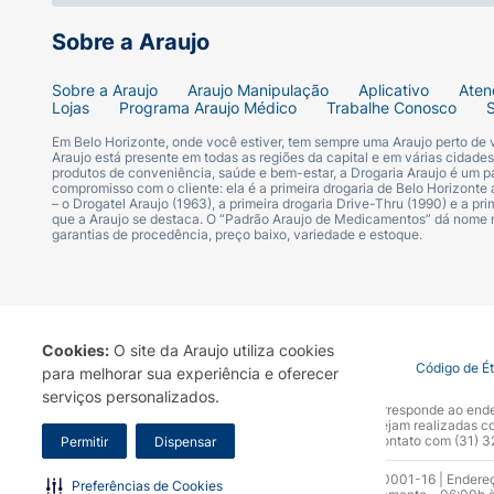
Sobre a Araujo
Sobre a Araujo
Araujo Manipulação
Aplicativo
Aten
Lojas
Programa Araujo Médico
Trabalhe Conosco
Em Belo Horizonte, onde você estiver, tem sempre uma Araujo perto de
Araujo está presente em todas as regiões da capital e em várias cidade
produtos de conveniência, saúde e bem-estar, a Drogaria Araujo é um pa
compromisso com o cliente: ela é a primeira drogaria de Belo Horizonte a
– o Drogatel Araujo (1963), a primeira drogaria Drive-Thru (1990) e a 
que a Araujo se destaca. O “Padrão Araujo de Medicamentos” dá nome
garantias de procedência, preço baixo, variedade e estoque.
Cookies:
O site da Araujo utiliza cookies
Termo de Uso
Portal da Privacidade
Covid-19
Código de É
para melhorar sua experiência e oferecer
serviços personalizados.
A Drogaria Araujo S/A informa que o seu site oficial corresponde ao e
marca. Para sua segurança recomendamos que não sejam realizadas com
Araujo S.A. Em caso de dúvidas, gentileza entrar em contato com (31)
Permitir
Dispensar
Razão Social: Drogaria Araujo S.A | CNPJ: 17.256.512.0001-16 | Endere
Preferências de Cookies