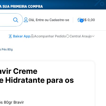
Olá, Entre ou Cadastre-se
R$ 0,00
0
Baixar App
Acompanhar Pedido
Central Araujo
s Pés 80g
avir Creme
 Hidratante para os
s 80gr Bravir