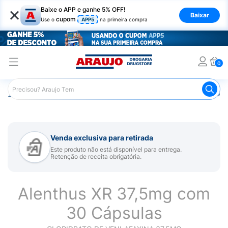
×
Baixe o APP e ganhe 5% OFF!
Baixar
cupom
Use o
APP5
na primeira compra
0
Araujo
Medicamentos
Remédio para Sistema Nervoso Ce
Venda exclusiva para retirada
Este produto não está disponível para entrega.
Retenção de receita obrigatória.
Alenthus XR 37,5mg com
30 Cápsulas