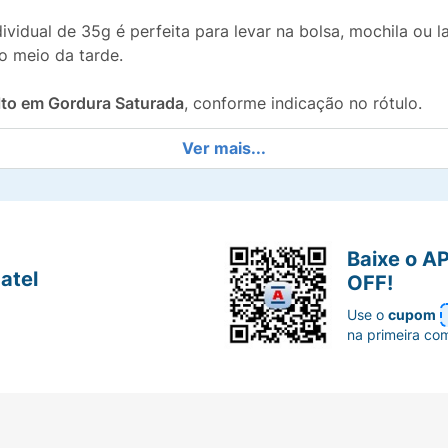
idual de 35g é perfeita para levar na bolsa, mochila ou la
o meio da tarde.
lto em Gordura Saturada
, conforme indicação no rótulo.
Ver mais...
anut oferece!
Baixe o A
atel
OFF!
Use o
cupom
na primeira co