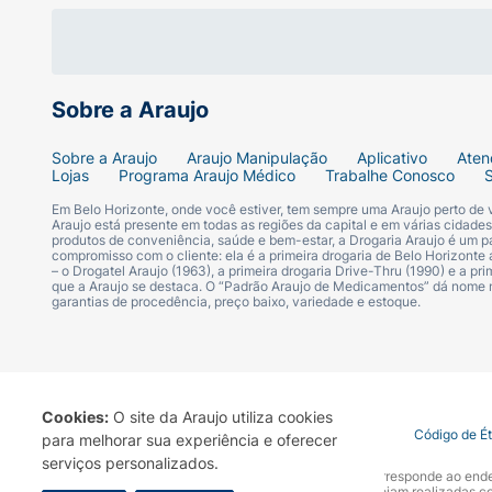
Sobre a Araujo
Sobre a Araujo
Araujo Manipulação
Aplicativo
Aten
Lojas
Programa Araujo Médico
Trabalhe Conosco
Em Belo Horizonte, onde você estiver, tem sempre uma Araujo perto de
Araujo está presente em todas as regiões da capital e em várias cidade
produtos de conveniência, saúde e bem-estar, a Drogaria Araujo é um pa
compromisso com o cliente: ela é a primeira drogaria de Belo Horizonte a
– o Drogatel Araujo (1963), a primeira drogaria Drive-Thru (1990) e a 
que a Araujo se destaca. O “Padrão Araujo de Medicamentos” dá nome
garantias de procedência, preço baixo, variedade e estoque.
Cookies:
O site da Araujo utiliza cookies
Termo de Uso
Portal da Privacidade
Covid-19
Código de É
para melhorar sua experiência e oferecer
serviços personalizados.
A Drogaria Araujo S/A informa que o seu site oficial corresponde ao e
marca. Para sua segurança recomendamos que não sejam realizadas com