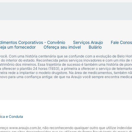
dimentos Corporativos - Convênio
Serviços Araujo
Fale Cono
Seja um fornecedor
Ofereça seu imóvel
Bulário
 você. Com uma história centenária que se confunde com a evolução de Belo Hori
s do interior do estado. Reconhecida pelos serviços inovadores e com um mix de 
trimônio dos mineiros. Essa trajetória de sucesso é também uma história de pion
 oferecer o plantão 24 horas (1933), a primeira a oferecer o serviço de telemarke
primeira rede a implantar o modelo drugstore. Na área de medicamentos, também nã
 novo para uma confiança antiga: de que na Araujo você sempre encontra medi
tica e Conduta
ndereço www.araujo.com.br, não reconhecendo qualquer outro que utilize indevid
pras em sites desconhecidos que se utilizem de forma fraudulenta da marca d