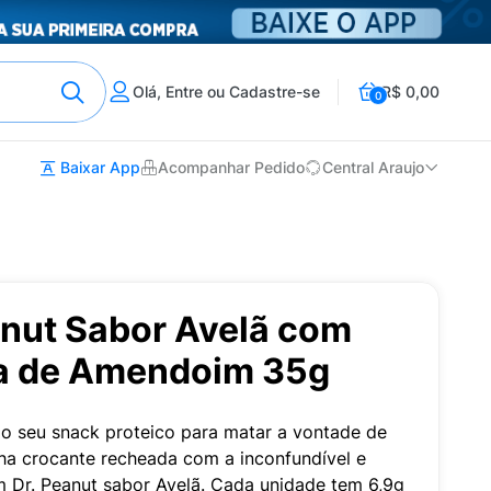
Olá, Entre ou Cadastre-se
R$ 0,00
0
Baixar App
Acompanhar Pedido
Central Araujo
anut Sabor Avelã com
a de Amendoim 35g
é o seu snack proteico para matar a vontade de
a crocante recheada com a inconfundível e
Dr. Peanut sabor Avelã. Cada unidade tem 6,9g