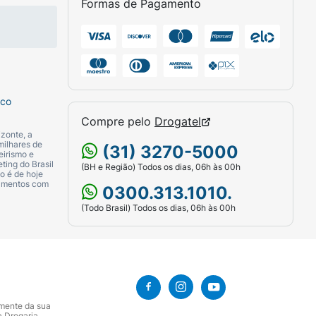
Formas de Pagamento
sco
Compre pelo
Drogatel
zonte, a
milhares de
(31) 3270-5000
eirismo e
ting do Brasil
(BH e Região) Todos os dias, 06h às 00h
o é de hoje
camentos com
0300.313.1010.
(Todo Brasil) Todos os dias, 06h às 00h
amente da sua
a Drogaria