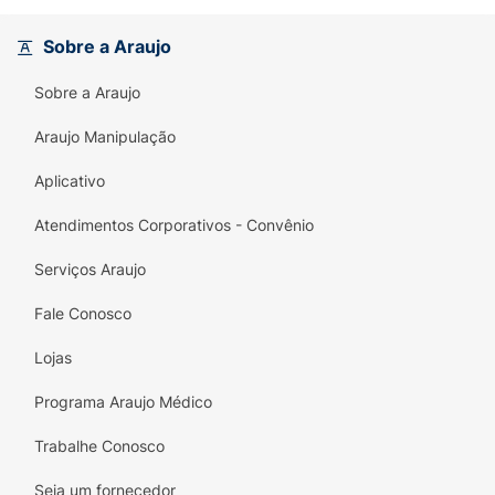
Alto Teor de Proteína:
7g por unidade
(35g).
Sobre a Araujo
Sabor Inovador:
Combina a suavidade do
Sobre a Araujo
leite em pó com o sabor inconfundível da
pasta de amendoim.
Araujo Manipulação
Textura Viciante:
Bolacha crocante com
Aplicativo
recheio cremoso.
Atendimentos Corporativos - Convênio
Praticidade:
Embalagem individual de 35g,
Serviços Araujo
ideal para consumo rápido.
Fale Conosco
Atenção:
Produto
Alto em Gordura
Saturada
, consumir com moderação e
Lojas
conforme sua dieta.
Programa Araujo Médico
Trabalhe Conosco
Seja um fornecedor