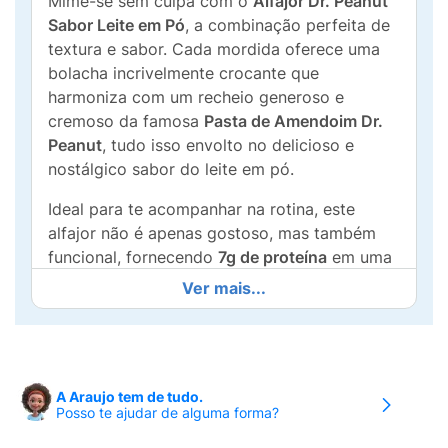
Mime-se sem culpa com o
Alfajor Dr. Peanut
Sabor Leite em Pó
, a combinação perfeita de
textura e sabor. Cada mordida oferece uma
bolacha incrivelmente crocante que
harmoniza com um recheio generoso e
cremoso da famosa
Pasta de Amendoim Dr.
Peanut
, tudo isso envolto no delicioso e
nostálgico sabor do leite em pó.
Ideal para te acompanhar na rotina, este
alfajor não é apenas gostoso, mas também
funcional, fornecendo
7g de proteína
em uma
porção individual de 35g. É a escolha
Ver mais...
inteligente para quem está na dieta e precisa
de um
boost
de energia e saciedade. Perfeito
para levar na bolsa, mochila ou para ter na
gaveta do escritório.
A Araujo tem de tudo.
Posso te ajudar de alguma forma?
Características: