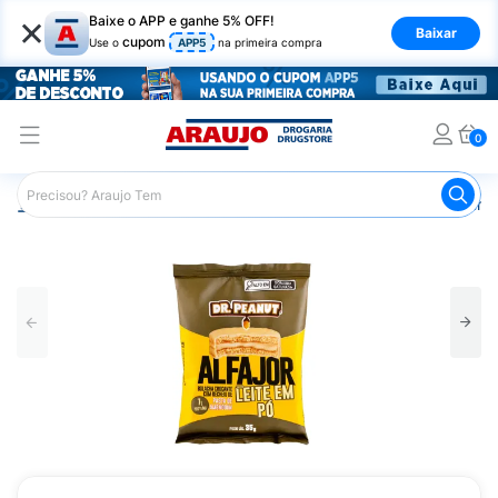
×
Baixe o APP e ganhe 5% OFF!
Baixar
cupom
Use o
APP5
na primeira compra
0
Araujo
Mercado
Biscoitos e Bolachas
Bolos e Bolinho