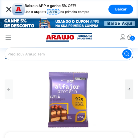
×
Baixe o APP e ganhe 5% OFF!
Baixar
cupom
Use o
APP5
na primeira compra
0
Araujo
Mercado
Biscoitos e Bolachas
Bolos e Bolinho