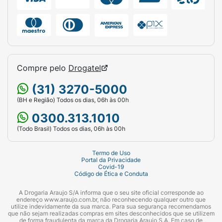
a escolha perfeita para ser saboreado como
lanche intermediário no trabalho, na
faculdade, logo após o treino ou como uma
deliciosa sobremesa livre de culpa após as
refeições. Uma dica deliciosa para os dias
mais quentes é deixá-lo alguns minutos na
Compre pelo
Drogatel
geladeira antes de consumir para garantir
(31) 3270-5000
uma cobertura de chocolate ainda mais firme
(BH e Região) Todos os dias, 06h às 00h
e refrescante!
0300.313.1010
Ficha Técnica:
(Todo Brasil) Todos os dias, 06h às 00h
Marca:
Active Life
Termo de Uso
Linha:
Alfajor Protein
Portal da Privacidade
Covid-19
Código de Ética e Conduta
Produto:
Suplemento Alimentar de
Proteínas em Alfajor
A Drogaria Araujo S/A informa que o seu site oficial corresponde ao
endereço www.araujo.com.br, não reconhecendo qualquer outro que
utilize indevidamente da sua marca. Para sua segurança recomendamos
Sabor:
Avelã (Biscoito com recheio sabor
que não sejam realizadas compras em sites desconhecidos que se utilizem
de forma fraudulenta da marca da Drogaria Araujo S.A. Em caso de