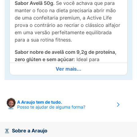
Sabor Avelã 50g
. Se você achava que para
manter o foco na dieta precisaria abrir mão
de uma confeitaria premium, a Active Life
prova o contrário ao recriar o clássico alfajor
em uma versão perfeitamente equilibrada
para a sua rotina fitness.
Sabor nobre de avelã com 9,2g de proteína,
zero glúten e sem açúcar:
Ideal para
combater aquela vontade de comer um doce
Ver mais...
no meio do dia, cada unidade de 50g entrega
impressionantes
9,2g de proteínas
de alto
valor biológico, dando suporte direto à
saciedade e à manutenção da massa
A Araujo tem de tudo.
muscular magra. Ele combina camadas de
Posso te ajudar de alguma forma?
biscoito macio, um recheio cremoso sabor
avelã e uma deliciosa cobertura de chocolate
ao leite, tudo isso com
zero glúten
e
zero
Sobre a Araujo
adição de açúcares
.