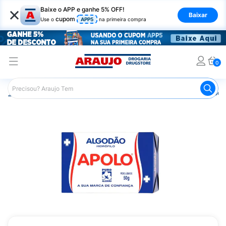
×
Baixe o APP e ganhe 5% OFF!
Baixar
cupom
Use o
APP5
na primeira compra
0
Araujo
Saúde e Bem Estar
Primeiros Socorros
Algod