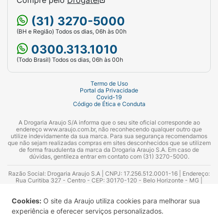
(31) 3270-5000
(BH e Região) Todos os dias, 06h às 00h
0300.313.1010
(Todo Brasil) Todos os dias, 06h às 00h
Termo de Uso
Portal da Privacidade
Covid-19
Código de Ética e Conduta
A Drogaria Araujo S/A informa que o seu site oficial corresponde ao
endereço www.araujo.com.br, não reconhecendo qualquer outro que
utilize indevidamente da sua marca. Para sua segurança recomendamos
que não sejam realizadas compras em sites desconhecidos que se utilizem
de forma fraudulenta da marca da Drogaria Araujo S.A. Em caso de
dúvidas, gentileza entrar em contato com (31) 3270-5000.
Razão Social: Drogaria Araujo S.A | CNPJ: 17.256.512.0001-16 | Endereço:
Rua Curitiba 327 - Centro - CEP: 30170-120 - Belo Horizonte - MG |
Telefones: 0300.313.1010 e (31) 3270-5000 Horário de funcionamento -
06:00h às 00:00h | Consultores técnicos responsáveis: Hairton Ayres
Cookies:
O site da Araujo utiliza cookies para melhorar sua
Azevedo Guimarães – CRF 10.965 | Yasmin Silva Alvarenga – CRF 52.584 -
Consultor substituto: Thiago Aguiar Pinheiro - CRF Nº 13.748. Alvará
experiência e oferecer serviços personalizados.
Sanitário: 2025020713 | Autorização de Funcionamento da Empresa (AFE):