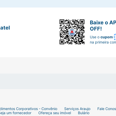
Baixe o A
atel
OFF!
Use o
cupom
na primeira co
dimentos Corporativos - Convênio
Serviços Araujo
Fale Cono
Seja um fornecedor
Ofereça seu imóvel
Bulário