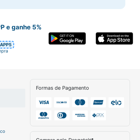
PP e ganhe 5%
APP5
mpra
Formas de Pagamento
sco