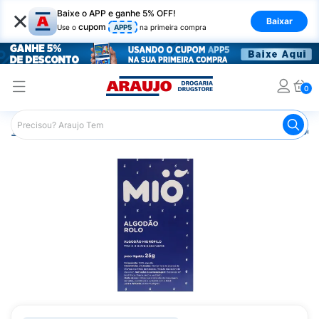
×
Baixe o APP e ganhe 5% OFF!
Baixar
cupom
Use o
APP5
na primeira compra
0
Araujo
Saúde e Bem Estar
Primeiros Socorros
Algod