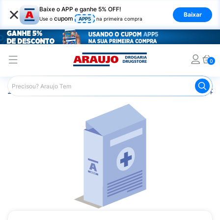
×
Baixe o APP e ganhe 5% OFF!
Baixar
cupom
Use o
APP5
na primeira compra
0
Araujo
Medicamentos
Saúde da Mulher
Anticoncepci