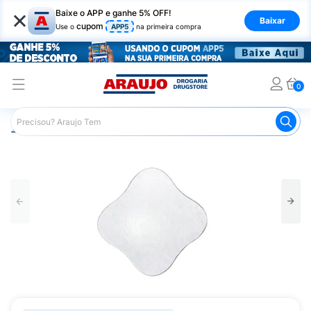
×
Baixe o APP e ganhe 5% OFF!
Baixar
cupom
Use o
APP5
na primeira compra
0
Araujo
Infantil
Acessórios para Alimentação Infantil
A