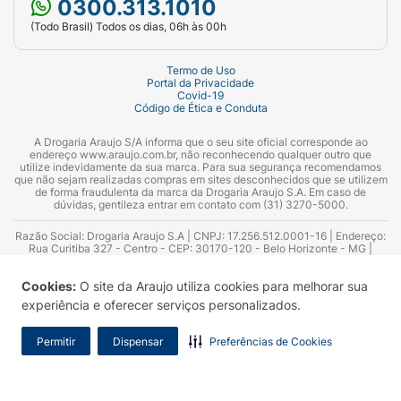
0300.313.1010
(Todo Brasil) Todos os dias, 06h às 00h
Termo de Uso
Portal da Privacidade
Covid-19
Código de Ética e Conduta
A Drogaria Araujo S/A informa que o seu site oficial corresponde ao
endereço www.araujo.com.br, não reconhecendo qualquer outro que
utilize indevidamente da sua marca. Para sua segurança recomendamos
que não sejam realizadas compras em sites desconhecidos que se utilizem
de forma fraudulenta da marca da Drogaria Araujo S.A. Em caso de
dúvidas, gentileza entrar em contato com (31) 3270-5000.
Razão Social: Drogaria Araujo S.A | CNPJ: 17.256.512.0001-16 | Endereço:
Rua Curitiba 327 - Centro - CEP: 30170-120 - Belo Horizonte - MG |
Telefones: 0300.313.1010 e (31) 3270-5000 Horário de funcionamento -
06:00h às 00:00h | Consultores técnicos responsáveis: Hairton Ayres
Cookies:
O site da Araujo utiliza cookies para melhorar sua
Azevedo Guimarães – CRF 10.965 | Yasmin Silva Alvarenga – CRF 52.584 -
Consultor substituto: Thiago Aguiar Pinheiro - CRF Nº 13.748. Alvará
experiência e oferecer serviços personalizados.
Sanitário: 2025020713 | Autorização de Funcionamento da Empresa (AFE):
7.16355-1
Permitir
Dispensar
Preferências de Cookies