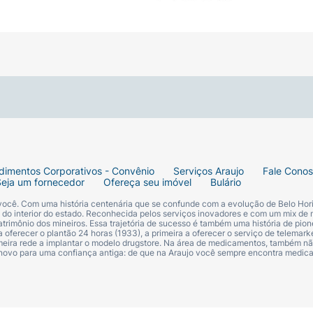
dimentos Corporativos - Convênio
Serviços Araujo
Fale Cono
Seja um fornecedor
Ofereça seu imóvel
Bulário
 você. Com uma história centenária que se confunde com a evolução de Belo Hori
s do interior do estado. Reconhecida pelos serviços inovadores e com um mix de 
trimônio dos mineiros. Essa trajetória de sucesso é também uma história de pion
 oferecer o plantão 24 horas (1933), a primeira a oferecer o serviço de telemarke
primeira rede a implantar o modelo drugstore. Na área de medicamentos, também nã
 novo para uma confiança antiga: de que na Araujo você sempre encontra medi