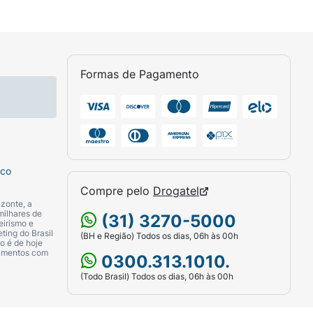
Formas de Pagamento
sco
Compre pelo
Drogatel
zonte, a
milhares de
(31) 3270-5000
eirismo e
ting do Brasil
(BH e Região) Todos os dias, 06h às 00h
o é de hoje
camentos com
0300.313.1010.
(Todo Brasil) Todos os dias, 06h às 00h