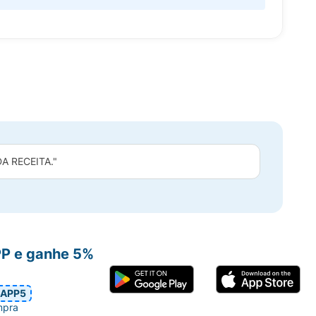
 RECEITA."
PP e ganhe 5%
APP5
mpra