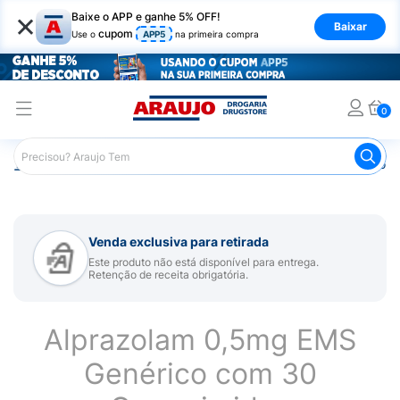
×
Baixe o APP e ganhe 5% OFF!
Baixar
cupom
Use o
APP5
na primeira compra
0
Araujo
Medicamentos
Remédio para Sistema Nervoso Ce
Venda exclusiva para retirada
Este produto não está disponível para entrega.
Retenção de receita obrigatória.
Alprazolam 0,5mg EMS
Genérico com 30