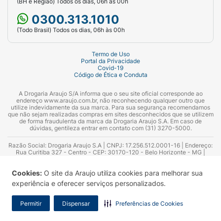
(BH e Região) Todos os dias, 06h às 00h
0300.313.1010
(Todo Brasil) Todos os dias, 06h às 00h
Termo de Uso
Portal da Privacidade
Covid-19
Código de Ética e Conduta
A Drogaria Araujo S/A informa que o seu site oficial corresponde ao
endereço www.araujo.com.br, não reconhecendo qualquer outro que
utilize indevidamente da sua marca. Para sua segurança recomendamos
que não sejam realizadas compras em sites desconhecidos que se utilizem
de forma fraudulenta da marca da Drogaria Araujo S.A. Em caso de
dúvidas, gentileza entrar em contato com (31) 3270-5000.
Razão Social: Drogaria Araujo S.A | CNPJ: 17.256.512.0001-16 | Endereço:
Rua Curitiba 327 - Centro - CEP: 30170-120 - Belo Horizonte - MG |
Telefones: 0300.313.1010 e (31) 3270-5000 Horário de funcionamento -
06:00h às 00:00h | Consultores técnicos responsáveis: Hairton Ayres
Cookies:
O site da Araujo utiliza cookies para melhorar sua
Azevedo Guimarães – CRF 10.965 | Yasmin Silva Alvarenga – CRF 52.584 -
Consultor substituto: Thiago Aguiar Pinheiro - CRF Nº 13.748. Alvará
experiência e oferecer serviços personalizados.
Sanitário: 2025020713 | Autorização de Funcionamento da Empresa (AFE):
7.16355-1
Permitir
Dispensar
Preferências de Cookies