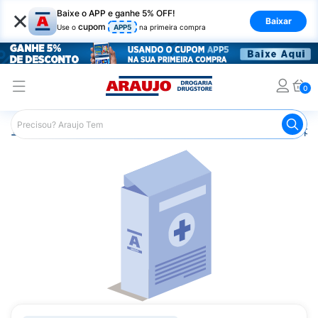
×
Baixe o APP e ganhe 5% OFF!
Baixar
cupom
Use o
APP5
na primeira compra
0
Araujo
Medicamentos
Saúde da Mulher
Anticoncepci