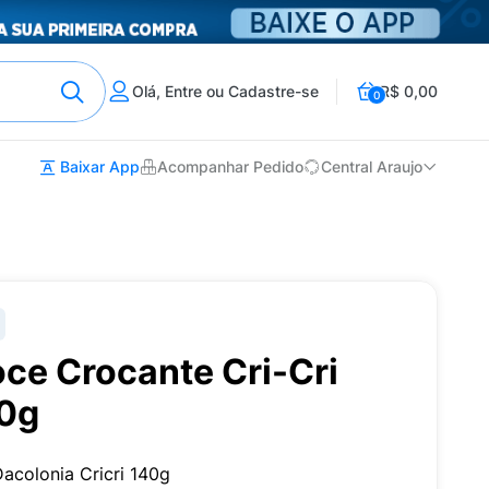
Olá, Entre ou Cadastre-se
R$ 0,00
0
Baixar App
Acompanhar Pedido
Central Araujo
e Crocante Cri-Cri
40g
colonia Cricri 140g