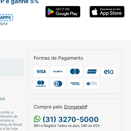
PP e ganhe 5%
APP5
mpra
Formas de Pagamento
sco
Compre pelo
Drogatel
zonte, a
milhares de
(31) 3270-5000
eirismo e
ting do Brasil
(BH e Região) Todos os dias, 06h às 00h
o é de hoje