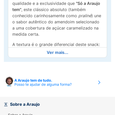
qualidade e a exclusividade que
"Só a Araujo
tem"
, este clássico absoluto (também
conhecido carinhosamente como
praliné
) une
o sabor autêntico do amendoim selecionado
a uma cobertura de açúcar caramelizado na
medida certa.
A textura é o grande diferencial deste snack:
uma casquinha doce, sequinha e incrivelmente
Ver mais...
crocante que se desfaz na boca,
contrastando com o amendoim macio. A
embalagem com
100g
é super prática, sendo
a porção exata para você matar a vontade de
A Araujo tem de tudo.
doce após o almoço, para saborear assistindo
Posso te ajudar de alguma forma?
a um filme ou para levar na bolsa e na
mochila como um lanche rápido. Com a linha
Mió, você leva o melhor do sabor tradicional
Sobre a Araujo
para qualquer lugar!
Sobre a Araujo