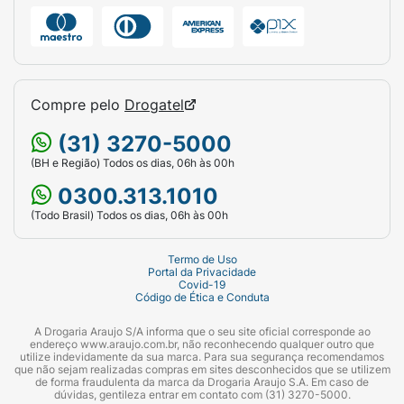
(Praliné).
Alertas Nutricionais:
Alto em açúcar
adicionado.
Compre pelo
Drogatel
Peso Líquido:
100g.
(31) 3270-5000
Apresentação:
Embalagem plástica flexível
(BH e Região) Todos os dias, 06h às 00h
com visor transparente.
0300.313.1010
(Todo Brasil) Todos os dias, 06h às 00h
Termo de Uso
Portal da Privacidade
Covid-19
Código de Ética e Conduta
A Drogaria Araujo S/A informa que o seu site oficial corresponde ao
endereço www.araujo.com.br, não reconhecendo qualquer outro que
utilize indevidamente da sua marca. Para sua segurança recomendamos
que não sejam realizadas compras em sites desconhecidos que se utilizem
de forma fraudulenta da marca da Drogaria Araujo S.A. Em caso de
dúvidas, gentileza entrar em contato com (31) 3270-5000.