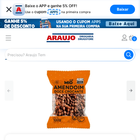
×
Baixe o APP e ganhe 5% OFF!
Baixar
cupom
Use o
APP5
na primeira compra
0
Araujo
Mercado
Salgadinhos e Snacks
Amendoim