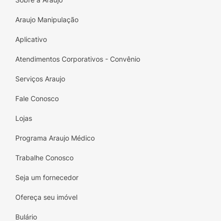
Principais Benefícios:
Sabor de Tradição:
O clássico amendoim
Araujo Manipulação
praliné com uma deliciosa camada de
Aplicativo
açúcar caramelizado, resgatando memórias
afetivas.
Atendimentos Corporativos - Convênio
Crocância Extrema:
Casquinha doce e
Serviços Araujo
sequinha, garantindo uma mastigação muito
prazerosa.
Fale Conosco
Porção Ideal:
Embalagem de 100g, perfeita
Lojas
para o consumo individual ao longo do dia
Programa Araujo Médico
ou para pequenos lanches.
Trabalhe Conosco
Praticidade On-The-Go:
O snack doce
perfeito para carregar na bolsa, deixar no
Seja um fornecedor
carro ou na gaveta do escritório.
Ofereça seu imóvel
Exclusividade e Confiança:
Um produto
com a qualidade garantida da marca Mió,
Bulário