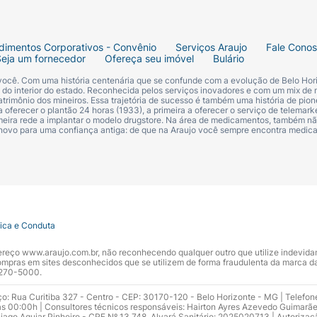
dimentos Corporativos - Convênio
Serviços Araujo
Fale Cono
Seja um fornecedor
Ofereça seu imóvel
Bulário
tar alterações no padrão de sangramento menstrual, co
 você. Com uma história centenária que se confunde com a evolução de Belo Hori
s do interior do estado. Reconhecida pelos serviços inovadores e com um mix de 
trimônio dos mineiros. Essa trajetória de sucesso é também uma história de pion
 oferecer o plantão 24 horas (1933), a primeira a oferecer o serviço de telemarke
versas mais graves, como formação de coágulos sanguíneos
primeira rede a implantar o modelo drugstore. Na área de medicamentos, também nã
 novo para uma confiança antiga: de que na Araujo você sempre encontra medi
ualquer sintoma incomum e procurar orientação médica caso
e usar o Ammy?
apresentam alergia à drospirenona ou a qualquer outro co
tica e Conduta
cas graves, insuficiência renal, tumores hormonodependen
to.
ndereço www.araujo.com.br, não reconhecendo qualquer outro que utilize indevid
pras em sites desconhecidos que se utilizem de forma fraudulenta da marca d
 3270-5000.
 seu histórico de saúde antes de iniciar o uso do anticonc
ço: Rua Curitiba 327 - Centro - CEP: 30170-120 - Belo Horizonte - MG | Telefon
s 00:00h | Consultores técnicos responsáveis: Hairton Ayres Azevedo Guimarã
hiago Aguiar Pinheiro - CRF Nº 13.748. Alvará Sanitário: 2025020713 | Autorizaç