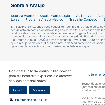
Sobre a Araujo
ganho de peso.
Sobre a Araujo
Araujo Manipulação
Aplicativo
Aten
Lojas
Programa Araujo Médico
Trabalhe Conosco
Algumas pacientes também podem experimen
Em Belo Horizonte, onde você estiver, tem sempre uma Araujo perto de
sangramentos leves entre os ciclos.
Araujo está presente em todas as regiões da capital e em várias cidade
produtos de conveniência, saúde e bem-estar, a Drogaria Araujo é um pa
compromisso com o cliente: ela é a primeira drogaria de Belo Horizonte a
Em
casos raros
, podem ocorrer reações ad
– o Drogatel Araujo (1963), a primeira drogaria Drive-Thru (1990) e a 
que a Araujo se destaca. O “Padrão Araujo de Medicamentos” dá nome
alérgicas. A paciente deve ficar atenta a q
garantias de procedência, preço baixo, variedade e estoque.
significativos.
Contraindicações: quem não pod
Ammy é contraindicado para pacientes que 
Cookies:
O site da Araujo utiliza cookies
Termo de Uso
Portal da Privacidade
Covid-19
Código de É
para melhorar sua experiência e oferecer
com histórico de trombose, doenças hepáti
serviços personalizados.
desconhecida não devem usar o medicamen
A Drogaria Araujo S/A informa que o seu site oficial corresponde ao e
marca. Para sua segurança recomendamos que não sejam realizadas com
Araujo S.A. Em caso de dúvidas, gentileza entrar em contato com (31)
Permitir
Dispensar
É essencial conversar com seu médico sobre
Razão Social: Drogaria Araujo S.A | CNPJ: 17.256.512.0001-16 | Endere
Preferências de Cookies
0300.313.1010 e (31) 3270-5000 Horário de funcionamento - 06:00h à
Advertências e cuidados de uso
10.965 | Yasmin Silva Alvarenga – CRF 52.584 - Consultor substituto: T