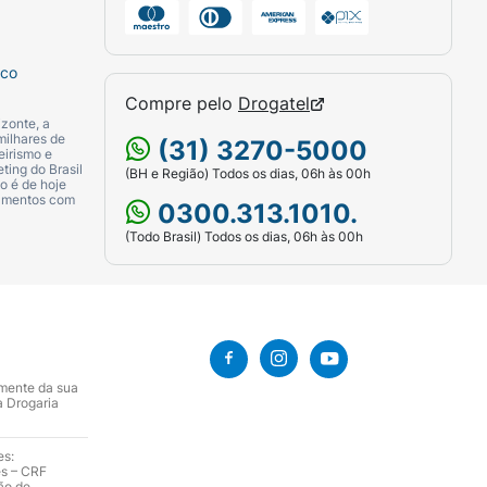
sco
mo ausência de menstruação ou
Compre pelo
Drogatel
zonte, a
milhares de
(31) 3270-5000
eirismo e
ting do Brasil
(BH e Região) Todos os dias, 06h às 00h
, aumento da pressão arterial ou reações
o é de hoje
camentos com
 experimente efeitos colaterais
0300.313.1010.
(Todo Brasil) Todos os dias, 06h às 00h
mponente da fórmula. Além disso, pacientes
tes ou sangramento vaginal de causa
amente da sua
a Drogaria
epcional.
es:
es – CRF
ão de