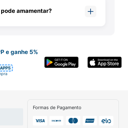
 depende do uso adequado,
 pode amamentar?
 bula.
ravidez. Se houver esquecimento de uma
 usado durante a amamentação,
asos de esquecimento prolongado, pode ser
ogênio.
PP e ganhe 5%
ada paciente.
APP5
mpra
Formas de Pagamento