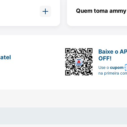
comprimidos
gravidez. A eficácia
Quem toma ammy
conforme descrito na
 contínuo e correto para garantir a proteção contra a g
, que é
Sim, Ammy pode ser
ápido possível e seguir com a cartela normalmente. Em c
vos (verdes).
pois não contém estr
 adicional, como a camisinha, para evitar a gravidez.
do anticoncepcional Ammy?
Baixe o A
atel
OFF!
olaterais, que variam de acordo com a sensibilidade de c
Use o
cupom
tão:
na primeira co