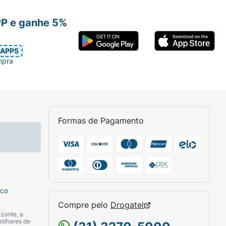
PP e ganhe 5%
APP5
mpra
Formas de Pagamento
sco
Compre pelo
Drogatel
zonte, a
milhares de