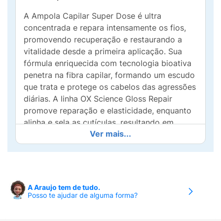
A Ampola Capilar Super Dose é ultra
concentrada e repara intensamente os fios,
promovendo recuperação e restaurando a
vitalidade desde a primeira aplicação. Sua
fórmula enriquecida com tecnologia bioativa
penetra na fibra capilar, formando um escudo
que trata e protege os cabelos das agressões
diárias. A linha OX Science Gloss Repair
promove reparação e elasticidade, enquanto
alinha e sela as cutículas, resultando em
Ver mais...
cabelos reparados, protegidos e visivelmente
mais saudáveis.
Benefícios
:
Repara 3 anos de danos desde o primeiro
A Araujo tem de tudo.
Posso te ajudar de alguma forma?
uso; Reconstrução profunda para cabelos
danificados.