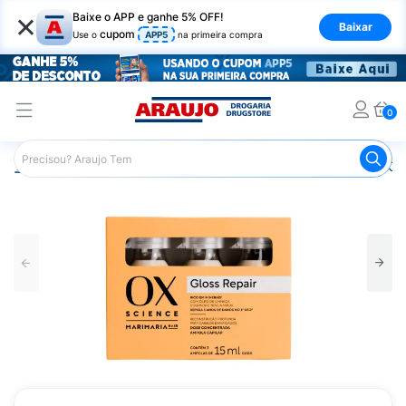
×
Baixe o APP e ganhe 5% OFF!
Baixar
cupom
Use o
APP5
na primeira compra
0
Araujo
Cabelo
Finalizadores
Ampola Capilar Dose Co