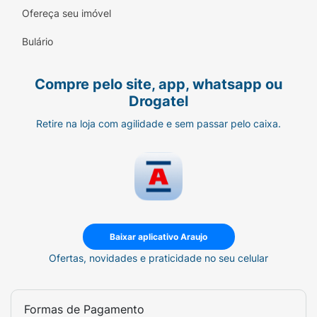
hidroxitolueno, manteiga da semente de coco,
Ofereça seu imóvel
gliconato de sódio, cloreto de beentrimônio,
Bulário
laurete-2, óleo da semente de linhaça,
isopropanolamina, extrato de alga furcellaria
lumbricalis, nicotinamida, pantenol, pentileno
Compre pelo site, app, whatsapp ou
glicol, hexil cinamal.
Drogatel
Retire na loja com agilidade e sem passar pelo caixa.
Baixar aplicativo Araujo
Ofertas, novidades e praticidade no seu celular
Formas de Pagamento