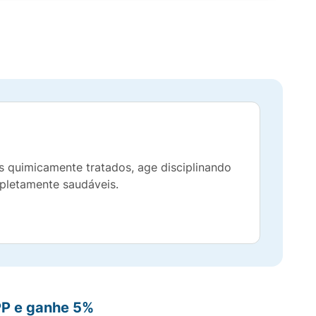
s quimicamente tratados, age disciplinando
mpletamente saudáveis.
PP e ganhe 5%