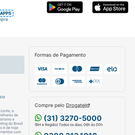
APP5
mpra
Formas de Pagamento
sco
Compre pelo
Drogatel
zonte, a
milhares de
(31) 3270-5000
eirismo e
ting do Brasil
(BH e Região) Todos os dias, 06h às 00h
o é de hoje
camentos com