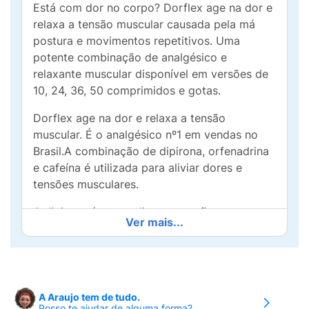
Está com dor no corpo? Dorflex age na dor e
relaxa a tensão muscular causada pela má
postura e movimentos repetitivos. Uma
potente combinação de analgésico e
relaxante muscular disponível em versões de
10, 24, 36, 50 comprimidos e gotas.
Dorflex age na dor e relaxa a tensão
muscular. É o analgésico nº1 em vendas no
Brasil.A combinação de dipirona, orfenadrina
e cafeína é utilizada para aliviar dores e
tensões musculares.
A dipirona é um medicamento eficaz na
Ver mais...
diminuição da dor, enquanto a orfenadrina é a
responsável pelo relaxamento muscular. A
cafeína é um conhecido estimulante que
potencializa o efeito analgésico, diminuindo a
dor.
A Araujo tem de tudo.
Posso te ajudar de alguma forma?