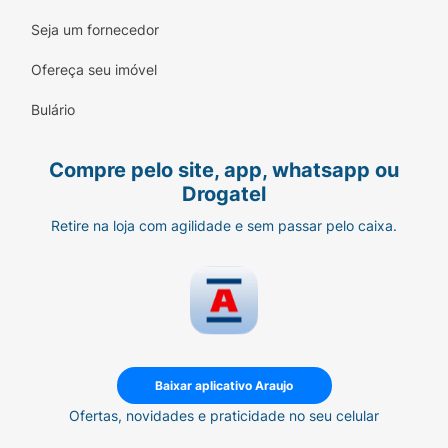
atentamente a bula. SE PERSISTIREM OS
Seja um fornecedor
SINTOMAS, O MÉDICO DEVERÁ SER
CONSULTADO. Referências: 1. Bula de Dorflex.
Ofereça seu imóvel
MAT-BR-2104067 - Julho/2021.
Bulário
Compre pelo site, app, whatsapp ou
Drogatel
Retire na loja com agilidade e sem passar pelo caixa.
Baixar aplicativo Araujo
Ofertas, novidades e praticidade no seu celular