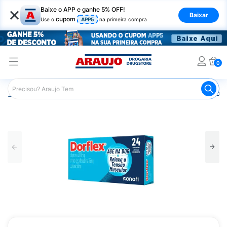
×
Baixe o APP e ganhe 5% OFF!
Baixar
cupom
Use o
APP5
na primeira compra
0
Araujo
Medicamentos
Remédios para Dor
Remédio p