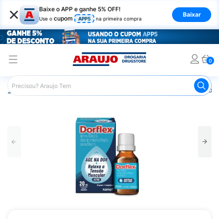
×
Baixe o APP e ganhe 5% OFF!
Baixar
cupom
Use o
APP5
na primeira compra
0
Araujo
Medicamentos
Remédios para Dor
Remédio p