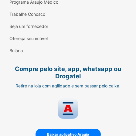
a contraturas musculares, incluindo cefaléia
Programa Araujo Médico
tensional.
Trabalhe Conosco
MS: 1.8326.0354. O USO DO MEDICAMENTO
Seja um fornecedor
PODE TRAZER ALGUNS RISCOS. Leia
atentamente a bula. SE PERSISTIREM OS
Ofereça seu imóvel
SINTOMAS, O MÉDICO DEVERÁ SER
CONSULTADO. Referências: 1. Bula de Dorflex.
Bulário
MAT-BR-2104067 - Julho/2021.
Compre pelo site, app, whatsapp ou
Drogatel
Retire na loja com agilidade e sem passar pelo caixa.
Baixar aplicativo Araujo