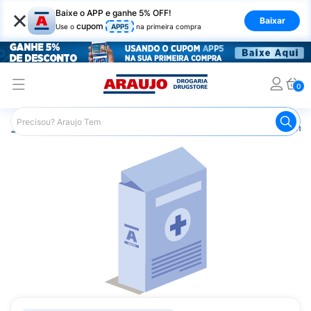
×
Baixe o APP e ganhe 5% OFF!
Baixar
cupom
Use o
APP5
na primeira compra
0
Araujo
Medicamentos
Remédios Cardiológicos
Reméd