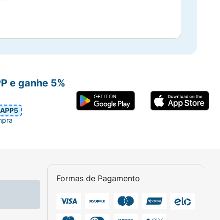
PP e ganhe 5%
APP5
mpra
Formas de Pagamento