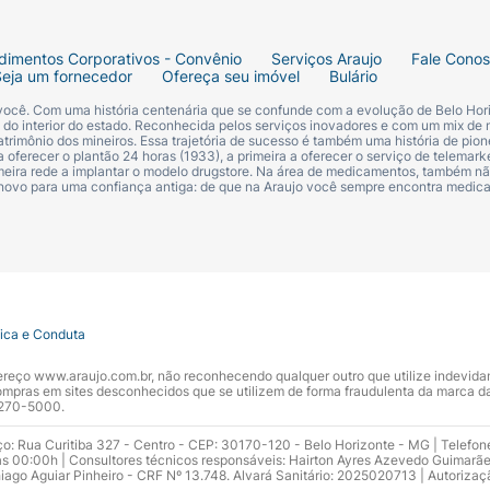
dimentos Corporativos - Convênio
Serviços Araujo
Fale Cono
Seja um fornecedor
Ofereça seu imóvel
Bulário
 você. Com uma história centenária que se confunde com a evolução de Belo Hori
s do interior do estado. Reconhecida pelos serviços inovadores e com um mix de 
trimônio dos mineiros. Essa trajetória de sucesso é também uma história de pion
 oferecer o plantão 24 horas (1933), a primeira a oferecer o serviço de telemarke
primeira rede a implantar o modelo drugstore. Na área de medicamentos, também nã
 novo para uma confiança antiga: de que na Araujo você sempre encontra medi
tica e Conduta
ndereço www.araujo.com.br, não reconhecendo qualquer outro que utilize indevid
pras em sites desconhecidos que se utilizem de forma fraudulenta da marca d
 3270-5000.
ço: Rua Curitiba 327 - Centro - CEP: 30170-120 - Belo Horizonte - MG | Telefon
s 00:00h | Consultores técnicos responsáveis: Hairton Ayres Azevedo Guimarã
hiago Aguiar Pinheiro - CRF Nº 13.748. Alvará Sanitário: 2025020713 | Autorizaç