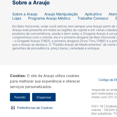
Sobre a Araujo
Sobre a Araujo
Araujo Manipulação
Aplicativo
Aten
Lojas
Programa Araujo Médico
Trabalhe Conosco
Em Belo Horizonte, onde você estiver, tem sempre uma Araujo perto de
Araujo está presente em todas as regiões da capital e em várias cidade
produtos de conveniência, saúde e bem-estar, a Drogaria Araujo é um pa
compromisso com o cliente: ela é a primeira drogaria de Belo Horizonte a
– o Drogatel Araujo (1963), a primeira drogaria Drive-Thru (1990) e a 
que a Araujo se destaca. O “Padrão Araujo de Medicamentos” dá nome
garantias de procedência, preço baixo, variedade e estoque.
Cookies:
O site da Araujo utiliza cookies
Termo de Uso
Portal da Privacidade
Covid-19
Código de É
para melhorar sua experiência e oferecer
serviços personalizados.
A Drogaria Araujo S/A informa que o seu site oficial corresponde ao e
marca. Para sua segurança recomendamos que não sejam realizadas com
Araujo S.A. Em caso de dúvidas, gentileza entrar em contato com (31)
Permitir
Dispensar
Razão Social: Drogaria Araujo S.A | CNPJ: 17.256.512.0001-16 | Endere
Preferências de Cookies
0300.313.1010 e (31) 3270-5000 Horário de funcionamento - 06:00h à
10.965 | Yasmin Silva Alvarenga – CRF 52.584 - Consultor substituto: T