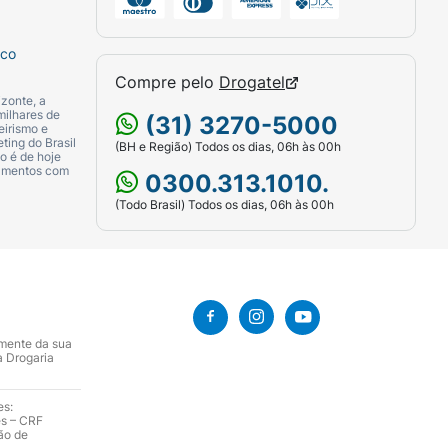
sco
Compre pelo
Drogatel
zonte, a
milhares de
(31) 3270-5000
eirismo e
ting do Brasil
(BH e Região) Todos os dias, 06h às 00h
o é de hoje
camentos com
0300.313.1010.
(Todo Brasil) Todos os dias, 06h às 00h
amente da sua
a Drogaria
es:
es – CRF
ão de