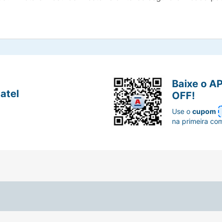
Baixe o A
atel
OFF!
Use o
cupom
na primeira co