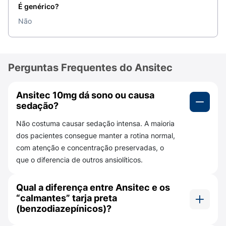
É genérico?
Não interrompa o uso nem altere a dosagem por
Não
conta própria, mesmo que os sintomas melhorem,
pois isso pode comprometer a eficácia do
tratamento.
Perguntas Frequentes do Ansitec
Quais os benefícios do Ansitec para a
ansiedade?
Ansitec 10mg dá sono ou causa
O
Ansitec
oferece benefícios importantes para
sedação?
pessoas que realizam tratamento da ansiedade
sob orientação médica, atuando de forma
Não costuma causar sedação intensa. A maioria
progressiva no
equilíbrio emocional e no controle
dos pacientes consegue manter a rotina normal,
dos sintomas
, sem comprometer a rotina diária.
com atenção e concentração preservadas, o
Entre os principais benefícios do medicamento,
que o diferencia de outros ansiolíticos.
destacam-se:
Qual a diferença entre Ansitec e os
Auxilia no controle dos sintomas de ansiedade
“calmantes” tarja preta
de forma gradual e contínua;
(benzodiazepínicos)?
Não causa sedação intensa, permitindo manter