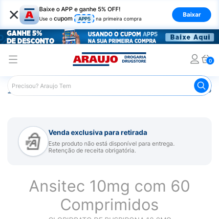
×
Baixe o APP e ganhe 5% OFF!
Baixar
cupom
Use o
APP5
na primeira compra
0
Araujo
Medicamentos
Remédio para Sistema Nervoso Ce
Venda exclusiva para retirada
Este produto não está disponível para entrega.
Retenção de receita obrigatória.
Ansitec 10mg com 60
Comprimidos