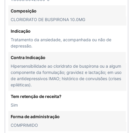
Cada comprimido de Ansitec contém
10 mg de
cloridrato de buspirona
, além de outros
Composição
componentes que auxiliam na estabilidade,
CLORIDRATO DE BUSPIRONA 10.0MG
absorção e eficácia do medicamento. A
composição completa pode incluir substâncias
Indicação
como lactose, amido e outros componentes
Tratamento da ansiedade, acompanhada ou não de
farmacêuticos necessários para a formulação.
depressão.
Sempre se atente à esses componentes para
Contra Indicação
garantir que você não possui alergia ou
Hipersensibilidade ao cloridrato de buspirona ou a algum
intolerância a algum deles.
componente da formulação; gravidez e lactação; em uso
de antidepressivos IMAO; histórico de convulsões (crises
Como tomar Ansitec corretamente?
epiléticas).
O Ansitec deve ser administrado por via oral, com
Tem retenção de receita?
água, seguindo rigorosamente a dose e os
Sim
horários indicados pelo médico. Geralmente, o
tratamento é iniciado com doses menores, que
Forma de administração
podem ser ajustadas gradualmente conforme a
COMPRIMIDO
resposta clínica.