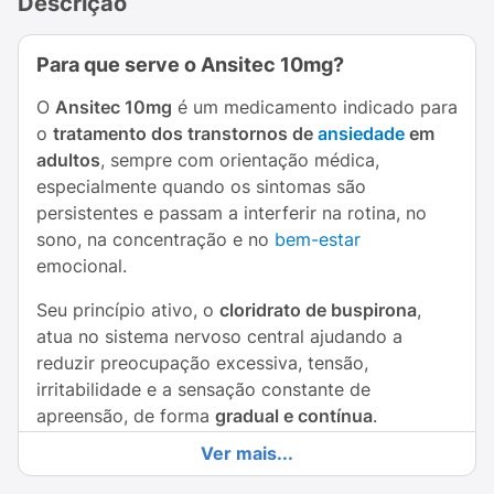
Descrição
Para que serve o Ansitec 10mg?
O
Ansitec 10mg
é um medicamento indicado para
o
tratamento dos transtornos de
ansiedade
em
adultos
, sempre com orientação médica,
especialmente quando os sintomas são
persistentes e passam a interferir na rotina, no
sono, na concentração e no
bem-estar
emocional.
Seu princípio ativo, o
cloridrato de buspirona
,
atua no sistema nervoso central ajudando a
reduzir preocupação excessiva, tensão,
irritabilidade e a sensação constante de
apreensão, de forma
gradual e contínua
.
Ver mais...
Diferente de outros ansiolíticos, o Ansitec não
provoca sedação intensa nem está associado à