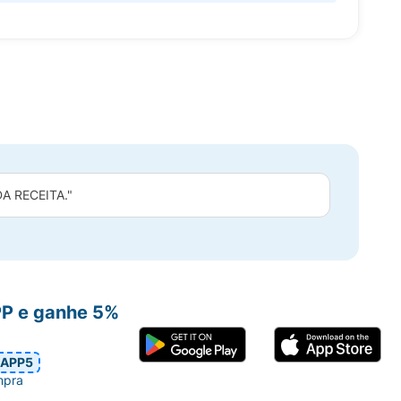
 RECEITA."
PP e ganhe 5%
APP5
mpra