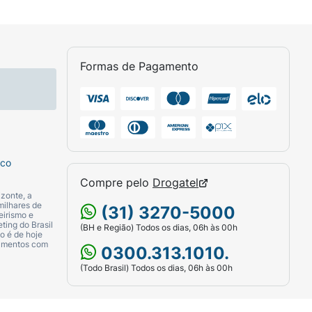
Formas de Pagamento
sco
Compre pelo
Drogatel
zonte, a
milhares de
(31) 3270-5000
eirismo e
ting do Brasil
(BH e Região) Todos os dias, 06h às 00h
o é de hoje
camentos com
0300.313.1010.
(Todo Brasil) Todos os dias, 06h às 00h