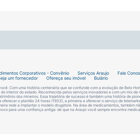
dimentos Corporativos - Convênio
Serviços Araujo
Fale Cono
Seja um fornecedor
Ofereça seu imóvel
Bulário
 você. Com uma história centenária que se confunde com a evolução de Belo Hori
s do interior do estado. Reconhecida pelos serviços inovadores e com um mix de 
trimônio dos mineiros. Essa trajetória de sucesso é também uma história de pion
 oferecer o plantão 24 horas (1933), a primeira a oferecer o serviço de telemarke
primeira rede a implantar o modelo drugstore. Na área de medicamentos, também nã
 novo para uma confiança antiga: de que na Araujo você sempre encontra medi