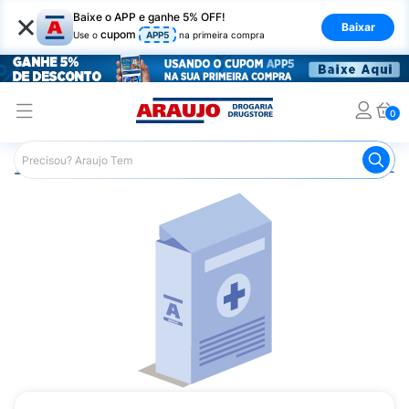
×
Baixe o APP e ganhe 5% OFF!
Baixar
cupom
Use o
APP5
na primeira compra
0
Araujo
Medicamentos
Mais Medicamentos
Antak 25m