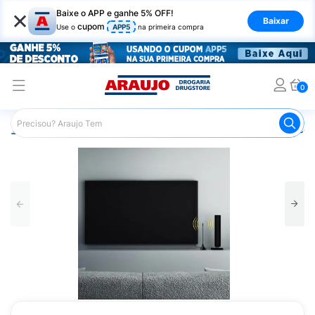
×
Baixe o APP e ganhe 5% OFF!
Baixar
cupom
Use o
APP5
na primeira compra
0
Araujo
Mercado
Casa e Utilidades
Eletrônicos e Aces