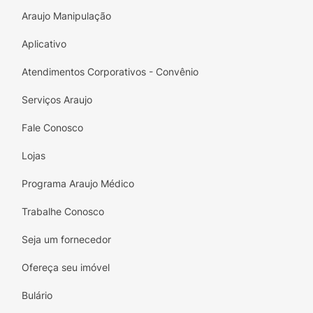
Melhore a qualidade das suas transmissões e
Araujo Manipulação
aproveite seus programas favoritos com
imagens e som claros e definidos. Invista na
Aplicativo
Antena Interna Smart View ELG e leve sua
experiência de entretenimento para o
Atendimentos Corporativos - Convênio
próximo nível!
Serviços Araujo
Fale Conosco
Lojas
Programa Araujo Médico
Trabalhe Conosco
Seja um fornecedor
Ofereça seu imóvel
Bulário