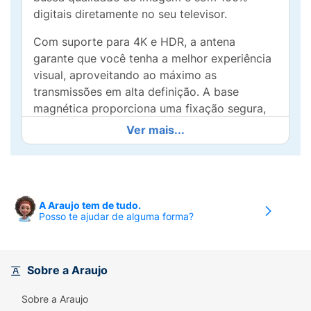
digitais diretamente no seu televisor.
Com suporte para 4K e HDR, a antena
garante que você tenha a melhor experiência
visual, aproveitando ao máximo as
transmissões em alta definição. A base
magnética proporciona uma fixação segura,
permitindo que você posicione a antena
Ver mais...
facilmente em qualquer lugar, seja em sua
sala de estar ou quarto.
Seu cabo de 2,5 metros oferece flexibilidade
na conexão, alcançando mais facilmente sua
A Araujo tem de tudo.
Posso te ajudar de alguma forma?
TV sem perder qualidade. A Antena Smart
View é perfeita para áreas com sinal até 15
km de distância, garantindo que você não
precise se preocupar com a qualidade do
Sobre a Araujo
sinal.
Sobre a Araujo