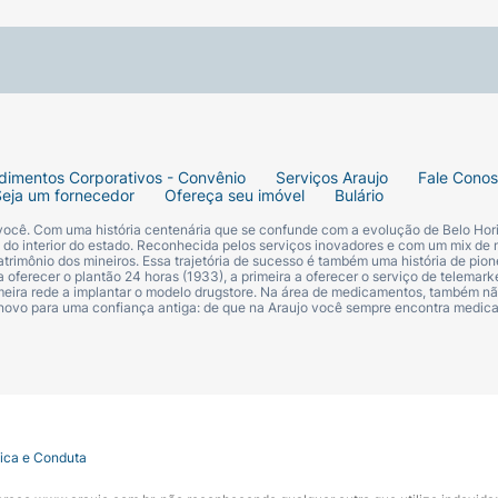
dimentos Corporativos - Convênio
Serviços Araujo
Fale Cono
Seja um fornecedor
Ofereça seu imóvel
Bulário
 você. Com uma história centenária que se confunde com a evolução de Belo Hori
s do interior do estado. Reconhecida pelos serviços inovadores e com um mix de 
trimônio dos mineiros. Essa trajetória de sucesso é também uma história de pion
 oferecer o plantão 24 horas (1933), a primeira a oferecer o serviço de telemarke
primeira rede a implantar o modelo drugstore. Na área de medicamentos, também nã
 novo para uma confiança antiga: de que na Araujo você sempre encontra medi
tica e Conduta