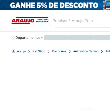
Departamentos
Araujo
Pet Shop
Cachorros
Antibiótico Canino
Ant