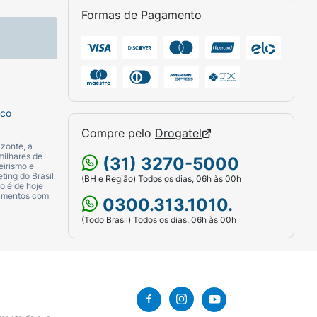
Formas de Pagamento
sco
Compre pelo
Drogatel
zonte, a
milhares de
(31) 3270-5000
eirismo e
ting do Brasil
(BH e Região) Todos os dias, 06h às 00h
o é de hoje
camentos com
0300.313.1010.
(Todo Brasil) Todos os dias, 06h às 00h