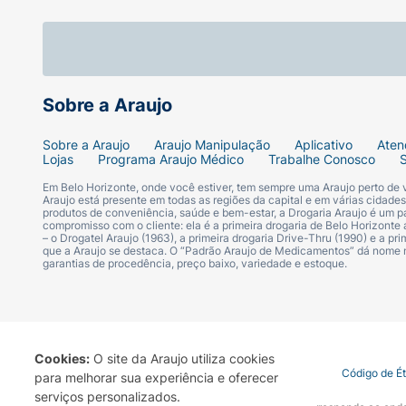
Sobre a Araujo
Sobre a Araujo
Araujo Manipulação
Aplicativo
Aten
Lojas
Programa Araujo Médico
Trabalhe Conosco
Em Belo Horizonte, onde você estiver, tem sempre uma Araujo perto de
Araujo está presente em todas as regiões da capital e em várias cidade
produtos de conveniência, saúde e bem-estar, a Drogaria Araujo é um pa
compromisso com o cliente: ela é a primeira drogaria de Belo Horizonte a
– o Drogatel Araujo (1963), a primeira drogaria Drive-Thru (1990) e a 
que a Araujo se destaca. O “Padrão Araujo de Medicamentos” dá nome
garantias de procedência, preço baixo, variedade e estoque.
Cookies:
O site da Araujo utiliza cookies
Termo de Uso
Portal da Privacidade
Covid-19
Código de É
para melhorar sua experiência e oferecer
serviços personalizados.