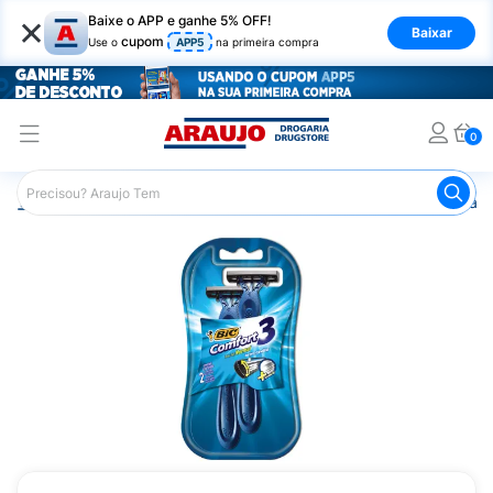
×
Baixe o APP e ganhe 5% OFF!
Baixar
cupom
Use o
APP5
na primeira compra
0
Araujo
Higiene Pessoal
Cuidados com a Barba
Apare